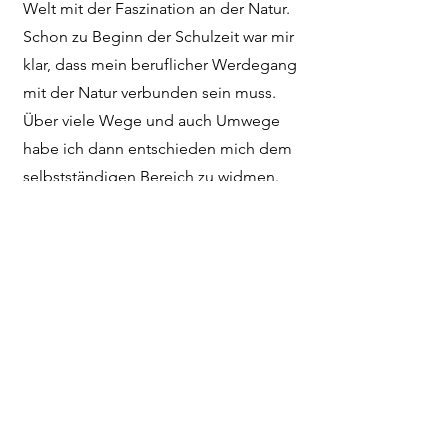
Welt mit der Faszination an der Natur.
Schon zu Beginn der Schulzeit war mir
klar, dass mein beruflicher Werdegang
mit der Natur verbunden sein muss.
Über viele Wege und auch Umwege
habe ich dann entschieden mich dem
selbstständigen Bereich zu widmen.
Unterstützt werde ich dazu von meiner
kleinen Familie.
Kontakt
Ich bin immer auf der Suche nach
neuen, spannenden Aufgaben.
ibmane@gmx.at