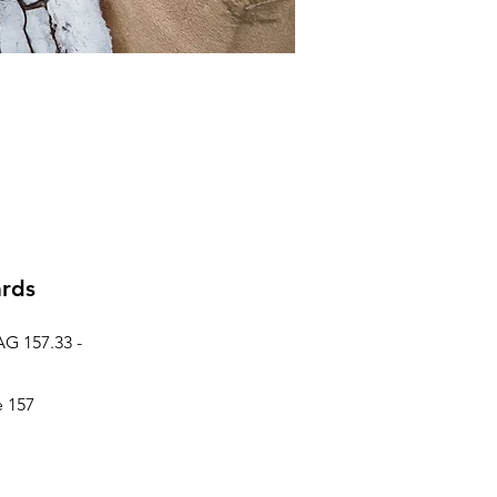
ards
AG 157.33 -
e 157