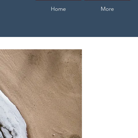
Home
More