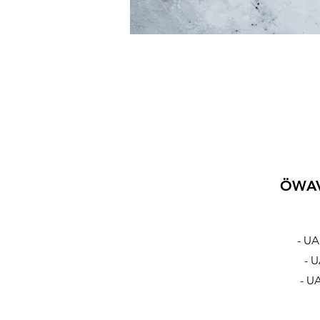
ÖWAV 
- U
- 
- U